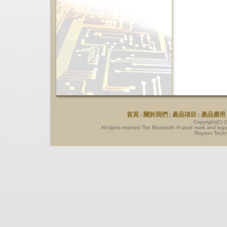
首頁
關於我們
產品項目
產品應用
|
|
|
Copyright(C) 
All rights resered The Bluetooth ® word mark and log
Rayson Techno