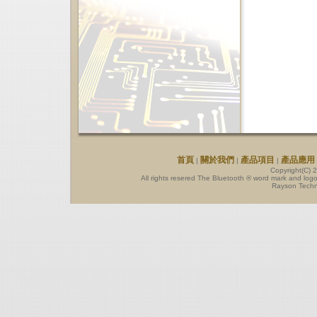
首頁
關於我們
產品項目
產品應用
|
|
|
Copyright(C) 
All rights resered The Bluetooth ® word mark and log
Rayson Techno